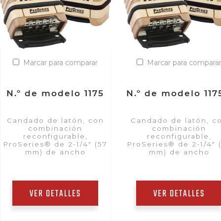
Marcar para comparar
Marcar para compara
N.º de modelo 1175
N.º de modelo 117
Candado de latón, con
Candado de latón, c
combinación
combinación
reconfigurable,
reconfigurable,
ProSeries® de 2-1/4" (57
ProSeries® de 2-1/4" 
mm) de ancho
mm) de ancho
VER DETALLES
VER DETALLES