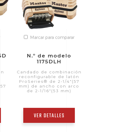
r
Marcar para comparar
5D
N.º de modelo
1175DLH
on
Candado de combinación
reconfigurable de latón
ProSeries® de 2-1/4"(57
(57
mm) de ancho con arco
de 2-1/16"(53 mm)
VER DETALLES