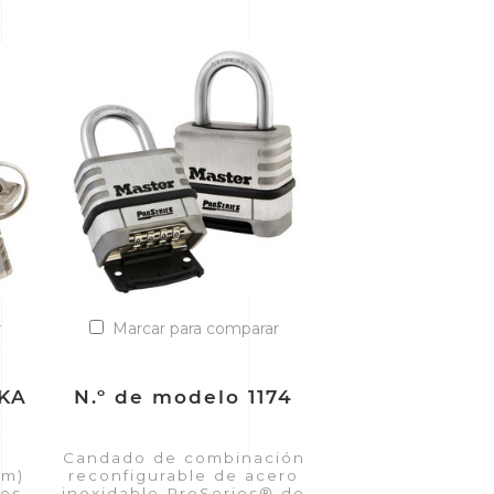
r
Marcar para comparar
5KA
N.º de modelo 1174
Candado de combinación
mm)
reconfigurable de acero
les
inoxidable ProSeries® de