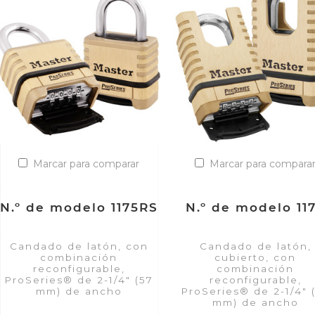
Marcar para comparar
Marcar para compara
N.º de modelo 1175RS
N.º de modelo 11
Candado de latón, con
Candado de latón,
combinación
cubierto, con
reconfigurable,
combinación
ProSeries® de 2-1/4" (57
reconfigurable,
mm) de ancho
ProSeries® de 2-1/4" 
mm) de ancho