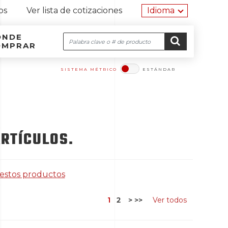
Herramien
os
Ver lista de cotizaciones
Idioma
ÓNDE
Buscar
OMPRAR
Navegación por el sitio
Ir al contenido
IR
SISTEMA MÉTRICO
ESTÁNDAR​​​​​​​
RTÍCULOS.
 estos productos
1
2
>
>>
Ver todos