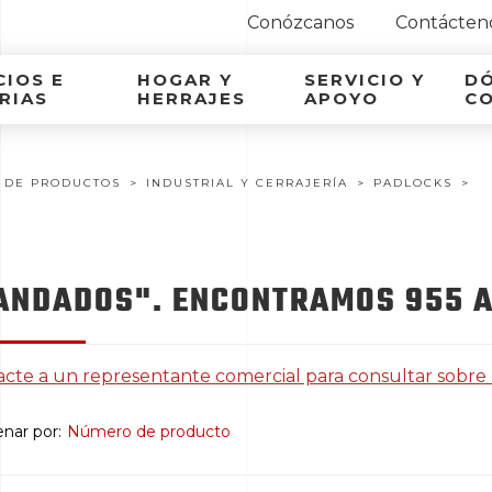
Conózcanos
Contácten
ca Latina
IOS E
HOGAR Y
SERVICIO Y
D
RIAS
HERRAJES
APOYO
C
 DE PRODUCTOS
INDUSTRIAL Y CERRAJERÍA
PADLOCKS
ANDADOS". ENCONTRAMOS 955 A
cte a un representante comercial para consultar sobre
nar por:
Número de producto