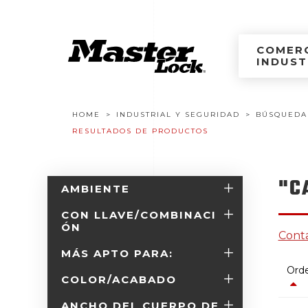
Master Lock Améri
Ir al contenido
COMERC
INDUST
Navegación estructural
HOME
INDUSTRIAL Y SEGURIDAD
BÚSQUEDA
RESULTADOS DE PRODUCTOS
"C
AMBIENTE
CON LLAVE/COMBINACI
ÓN
Conta
MÁS APTO PARA:
Orde
COLOR/ACABADO
ANCHO DEL CUERPO DE