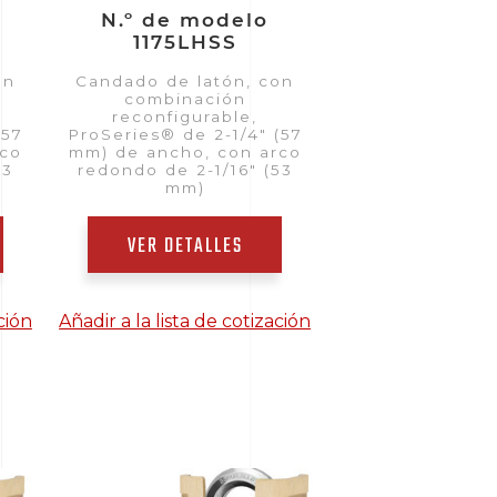
N.º de modelo
1175LHSS
on
Candado de latón, con
combinación
reconfigurable,
(57
ProSeries® de 2-1/4" (57
rco
mm) de ancho, con arco
53
redondo de 2-1/16" (53
mm)
VER DETALLES
ción
Añadir a la lista de cotización