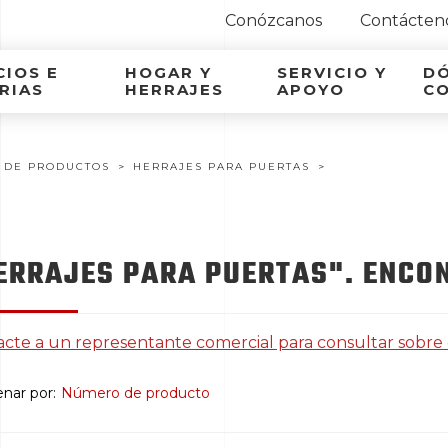
Conózcanos
Contácten
ca Latina
IOS E
HOGAR Y
SERVICIO Y
D
RIAS
HERRAJES
APOYO
C
 DE PRODUCTOS
HERRAJES PARA PUERTAS
ERRAJES PARA PUERTAS". ENCO
cte a un representante comercial para consultar sobre
nar por:
Número de producto