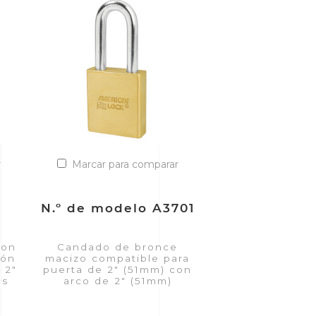
r
Marcar para comparar
N.º de modelo A3701
con
Candado de bronce
tón
macizo compatible para
 2"
puerta de 2" (51mm) con
es
arco de 2" (51mm)