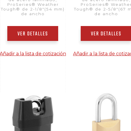
ProSeries® Weather
ProSeries® Weathe
Tough® de 2-1/8"(54 mm)
Tough® de 2-5/8"(67 
de ancho
de ancho
VER DETALLES
VER DETALLES
Añadir a la lista de cotización
Añadir a la lista de cotiza