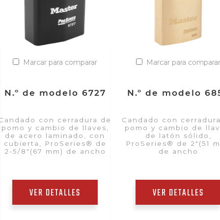
Marcar para comparar
Marcar para compara
N.º de modelo 6727
N.º de modelo 68
Candado con cerradura de
Candado con cerradur
pomo y cambio de llaves,
pomo y cambio de llav
de acero laminado, con
de latón sólido,
cubierta, ProSeries® de
ProSeries® de 2"(51 
2-5/8"(67 mm) de ancho
de ancho
VER DETALLES
VER DETALLES