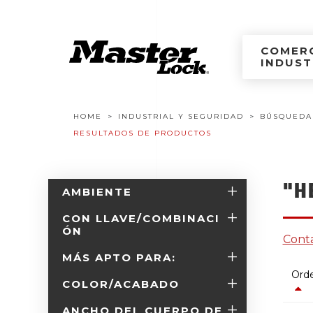
Master Lock Améri
Ir al contenido
COMERC
INDUST
Navegación estructural
HOME
INDUSTRIAL Y SEGURIDAD
BÚSQUEDA
RESULTADOS DE PRODUCTOS
"H
AMBIENTE
CON LLAVE/COMBINACI
ÓN
Conta
MÁS APTO PARA:
Orde
COLOR/ACABADO
ANCHO DEL CUERPO DE