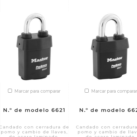
Marcar para comparar
Marcar para compara
N.º de modelo 6621
N.º de modelo 66
Candado con cerradura de
Candado con cerradur
pomo y cambio de llaves,
pomo y cambio de llav
de acero laminado,
de acero laminado,