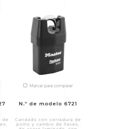
r
Marcar para comparar
27
N.º de modelo 6721
a de
Candado con cerradura de
es,
pomo y cambio de llaves,
de acero laminado, con