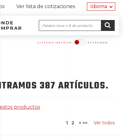
Herramien
os
Ver lista de cotizaciones
Idioma
ÓNDE
Buscar
OMPRAR
Navegación por el sitio
Ir al contenido
IR
SISTEMA MÉTRICO
ESTÁNDAR​​​​​​​
NTRAMOS 387 ARTÍCULOS.
 estos productos
1
2
>
>>
Ver todos