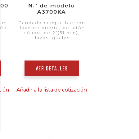
700
N.º de modelo
A3700KA
con
Candado compatible con
tón
llave de puerta, de latón
)
sólido, de 2"(51 mm),
llaves iguales
VER DETALLES
ción
Añadir a la lista de cotización