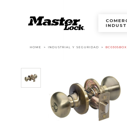
Master Lock Améri
Ir al contenido
COMERC
INDUST
Navegación estructural
HOME
INDUSTRIAL Y SEGURIDAD
BC0305BOX