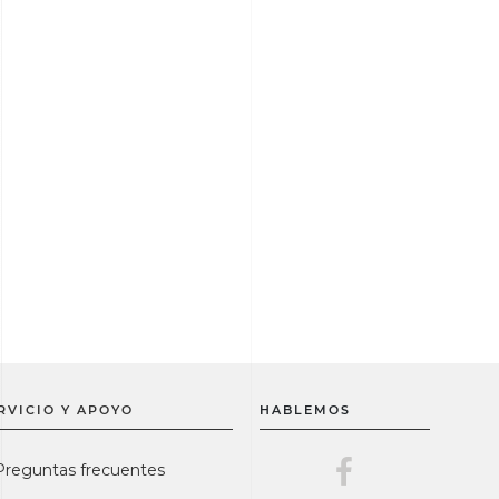
RVICIO Y APOYO
HABLEMOS
Master Lock en F
Preguntas frecuentes