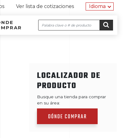
Herramien
os
Ver lista de cotizaciones
Idioma
ÓNDE
Buscar
OMPRAR
Navegación por el sitio
Ir al contenido
IR
LOCALIZADOR DE
PRODUCTO
Busque una tienda para comprar
en su área:
DÓNDE COMPRAR