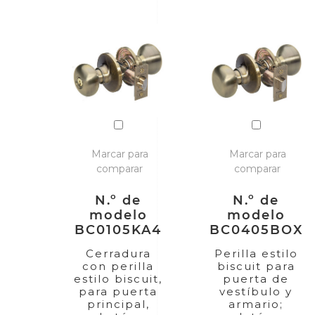
Marcar para
Marcar para
comparar
comparar
N.º de
N.º de
modelo
modelo
BC0105KA4
BC0405BOX
Cerradura
Perilla estilo
con perilla
biscuit para
estilo biscuit,
puerta de
para puerta
vestíbulo y
principal,
armario;