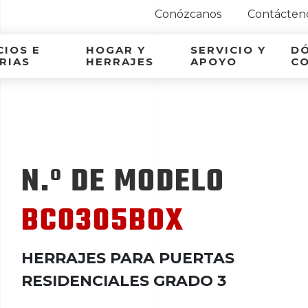
Conózcanos
Contácten
ca Latina
IOS E
HOGAR Y
SERVICIO Y
D
RIAS
HERRAJES
APOYO
C
N.º DE MODELO
BC0305BOX
HERRAJES PARA PUERTAS
RESIDENCIALES GRADO 3