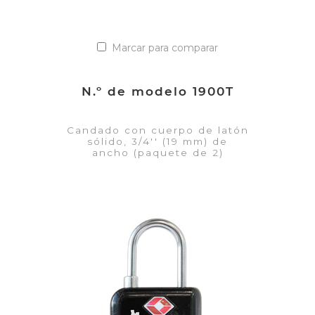
Marcar para comparar
N.º de modelo 1900T
Candado con cuerpo de latón
sólido, 3/4'' (19 mm) de
ancho (paquete de 2)
VER DETALLES
Añadir a la lista de cotización