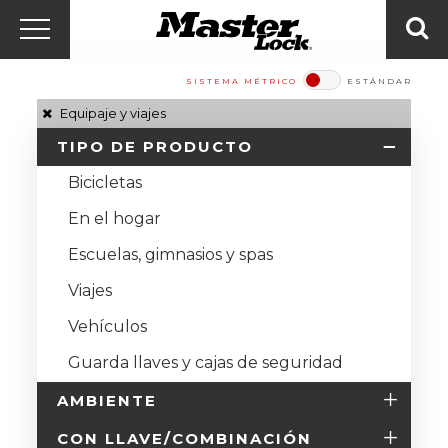
Master Lock Amér
Ir al contenido
Menú
Bus
SISTEMA MÉTRICO
ESTÁNDAR​​​​​​​
Equipaje y viajes
TIPO DE PRODUCTO
Bicicletas
En el hogar
Escuelas, gimnasios y spas
Viajes
Vehículos
Guarda llaves y cajas de seguridad
AMBIENTE
CON LLAVE/COMBINACIÓN