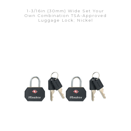
1-3/16in (30mm) Wide Set Your
Own Combination TSA-Approved
Luggage Lock; Nickel
VER DETALLES
Añadir a la lista de cotización