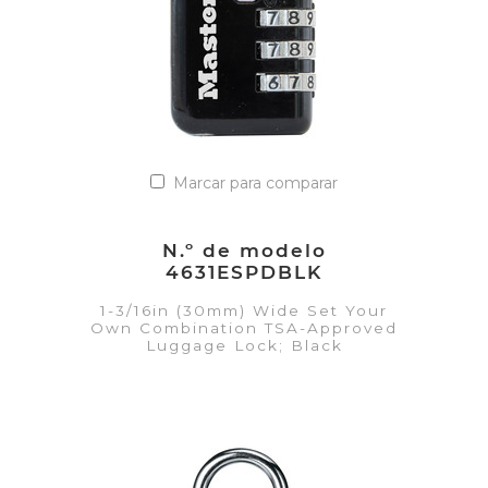
Marcar para comparar
N.º de modelo
4631ESPDBLK
1-3/16in (30mm) Wide Set Your
Own Combination TSA-Approved
Luggage Lock; Black
VER DETALLES