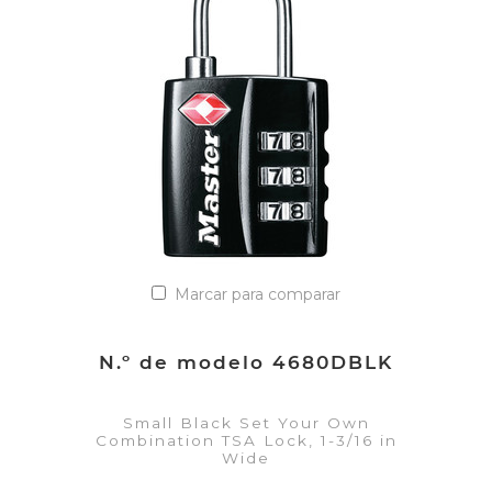
Añadir a la lista de cotización
Marcar para comparar
N.º de modelo 4680DBLK
Small Black Set Your Own
Combination TSA Lock, 1-3/16 in
Wide