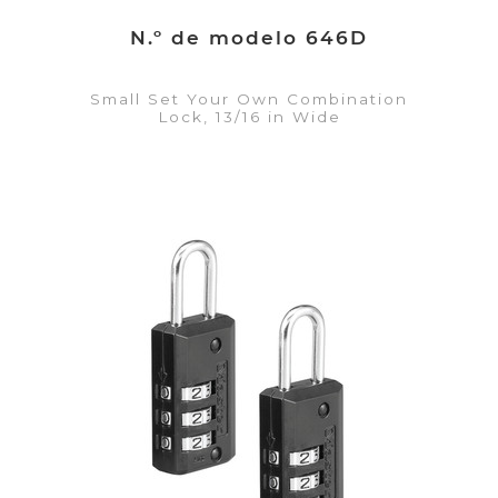
N.º de modelo 646D
Small Set Your Own Combination
Lock, 13/16 in Wide
VER DETALLES
Añadir a la lista de cotización