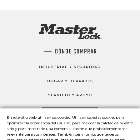
DÓNDE COMPRAR
INDUSTRIAL Y SEGURIDAD
HOGAR Y HERRAJES
SERVICIO Y APOYO
En este sitio web utilizamos cookies. Utilizamos estas cookies para
HABLEMOS
optimizar la experiencia del usuario, para mejorar la calidad de nuestro
sitio y para mostrarle una comercialización que probablemente sea
Master Lock en Facebook
Master Lock en LinkedIn
Master Lock en Twitter
Master Lock en Yo
relevante para sus intereses. También permitimos que terceros,
incluidos nuestros socios publicitarios, inserten cookies en nuestros