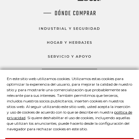
DÓNDE COMPRAR
INDUSTRIAL Y SEGURIDAD
HOGAR Y HERRAJES
SERVICIO Y APOYO
En este sitio web utilizamos cookies. Utilizamos estas cookies para
HABLEMOS
optimizar la experiencia del usuario, para mejorar la calidad de nuestro
sitio y para mostrarle una comercialización que probablemente sea
Master Lock en Facebook
Master Lock en LinkedIn
Master Lock en Twitter
Master Lock en Yo
relevante para sus intereses. También permitimos que terceros,
incluidos nuestros socios publicitarios, inserten cookies en nuestros
sitios web. Al seguir utilizando este sitio web, usted acepta la inserción
y uso de cookies de acuerdo con lo que se describe en nuestra
política de
© 2026 Master Lock Company LLC.
privacidad
. Si quiere deshabilitar el uso de cookies, incluyendo aquellas
que utilizan los anunciantes, puede hacerlo desde la configuración del
navegador para rechazar cookies en este sitio.
Contáctenos
Conózcanos
Política de privacidad
Declaración legal
Acerca de nuestros avisos