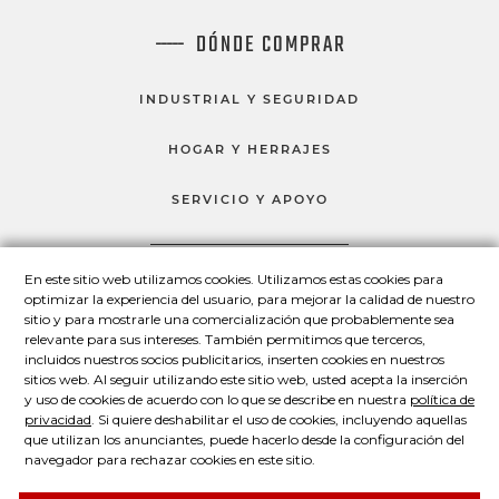
DÓNDE COMPRAR
INDUSTRIAL Y SEGURIDAD
HOGAR Y HERRAJES
SERVICIO Y APOYO
En este sitio web utilizamos cookies. Utilizamos estas cookies para
HABLEMOS
optimizar la experiencia del usuario, para mejorar la calidad de nuestro
sitio y para mostrarle una comercialización que probablemente sea
Master Lock en Facebook
Master Lock en LinkedIn
Master Lock en Twitter
Master Lock en Yo
relevante para sus intereses. También permitimos que terceros,
incluidos nuestros socios publicitarios, inserten cookies en nuestros
sitios web. Al seguir utilizando este sitio web, usted acepta la inserción
y uso de cookies de acuerdo con lo que se describe en nuestra
política de
© 2026 Master Lock Company LLC.
privacidad
. Si quiere deshabilitar el uso de cookies, incluyendo aquellas
que utilizan los anunciantes, puede hacerlo desde la configuración del
navegador para rechazar cookies en este sitio.
Contáctenos
Conózcanos
Política de privacidad
Declaración legal
Acerca de nuestros avisos