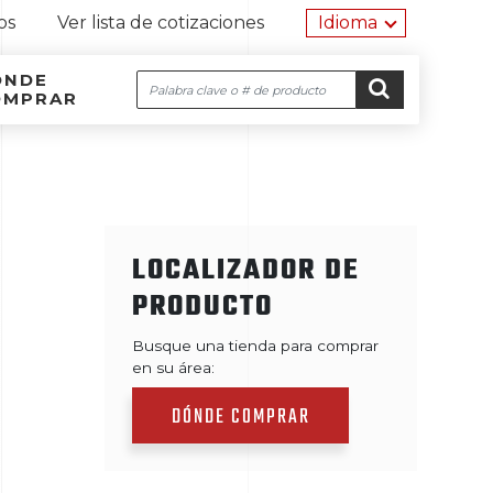
Herramien
os
Ver lista de cotizaciones
Idioma
ÓNDE
Buscar
OMPRAR
Navegación por el sitio
Ir al contenido
IR
LOCALIZADOR DE
PRODUCTO
Busque una tienda para comprar
en su área:
DÓNDE COMPRAR