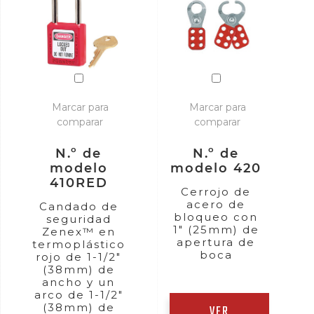
Marcar para
Marcar para
comparar
comparar
N.º de
N.º de
modelo
modelo 420
410RED
Cerrojo de
acero de
Candado de
bloqueo con
seguridad
1" (25mm) de
Zenex™ en
apertura de
termoplástico
boca
rojo de 1-1/2"
(38mm) de
ancho y un
arco de 1-1/2"
(38mm) de
VER