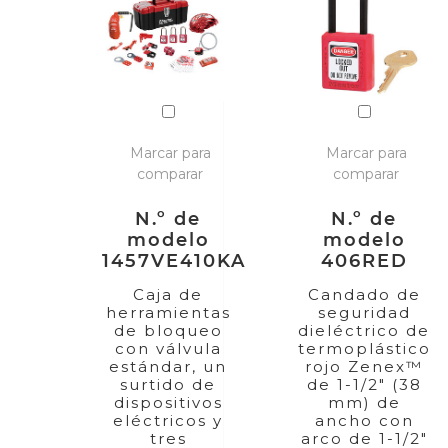
Marcar para
Marcar para
comparar
comparar
N.º de
N.º de
modelo
modelo
1457VE410KA
406RED
Caja de
Candado de
herramientas
seguridad
de bloqueo
dieléctrico de
con válvula
termoplástico
estándar, un
rojo Zenex™
surtido de
de 1-1/2" (38
dispositivos
mm) de
eléctricos y
ancho con
tres
arco de 1-1/2"