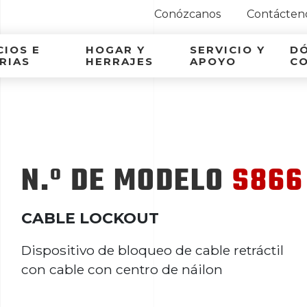
Conózcanos
Contácten
ca Latina
IOS E
HOGAR Y
SERVICIO Y
D
RIAS
HERRAJES
APOYO
C
N.º DE MODELO
S866
CABLE LOCKOUT
Dispositivo de bloqueo de cable retráctil
con cable con centro de náilon