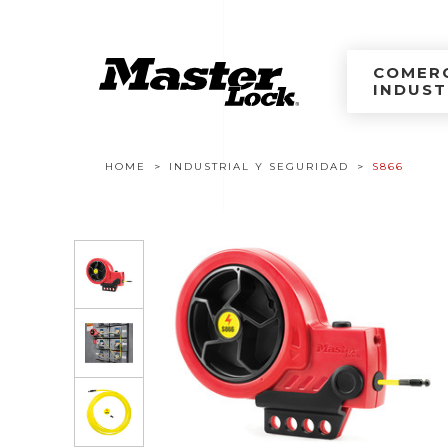
Master Lock Améri
Ir al contenido
COMERC
INDUST
Navegación estructural
HOME
INDUSTRIAL Y SEGURIDAD
S866