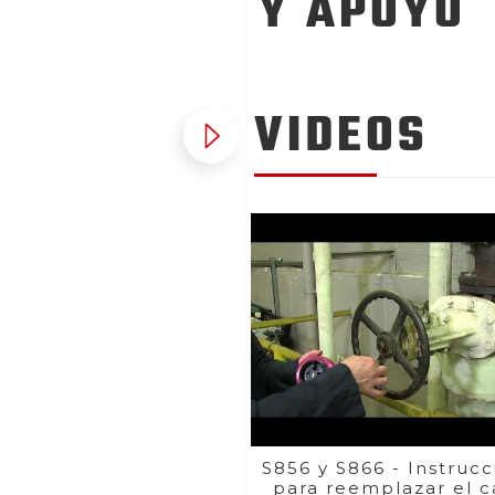
Y APOYO
VIDEOS
S856 y S866 - Instruc
para reemplazar el c