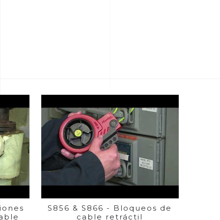
ciones
S856 & S866 - Bloqueos de
able
cable retráctil