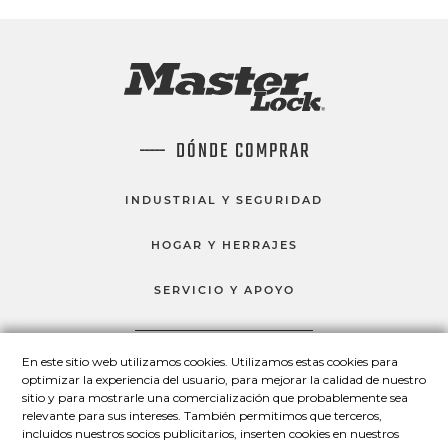
DÓNDE COMPRAR
INDUSTRIAL Y SEGURIDAD
HOGAR Y HERRAJES
SERVICIO Y APOYO
En este sitio web utilizamos cookies. Utilizamos estas cookies para
HABLEMOS
optimizar la experiencia del usuario, para mejorar la calidad de nuestro
sitio y para mostrarle una comercialización que probablemente sea
Master Lock en Facebook
Master Lock en LinkedIn
Master Lock en Twitter
Master Lock en Yo
relevante para sus intereses. También permitimos que terceros,
incluidos nuestros socios publicitarios, inserten cookies en nuestros