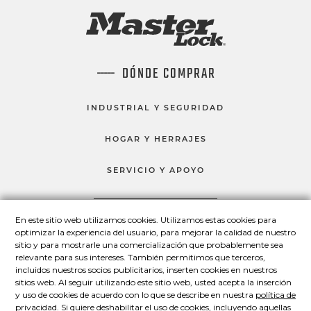
DÓNDE COMPRAR
INDUSTRIAL Y SEGURIDAD
HOGAR Y HERRAJES
SERVICIO Y APOYO
En este sitio web utilizamos cookies. Utilizamos estas cookies para
HABLEMOS
optimizar la experiencia del usuario, para mejorar la calidad de nuestro
sitio y para mostrarle una comercialización que probablemente sea
Master Lock en Facebook
Master Lock en LinkedIn
Master Lock en Twitter
Master Lock en Yo
relevante para sus intereses. También permitimos que terceros,
incluidos nuestros socios publicitarios, inserten cookies en nuestros
sitios web. Al seguir utilizando este sitio web, usted acepta la inserción
y uso de cookies de acuerdo con lo que se describe en nuestra
política de
© 2026 Master Lock Company LLC.
privacidad
. Si quiere deshabilitar el uso de cookies, incluyendo aquellas