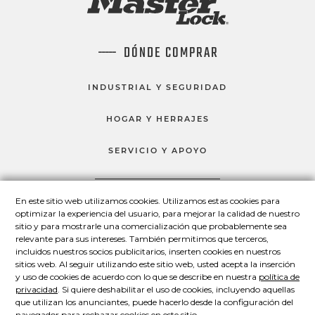
DÓNDE COMPRAR
INDUSTRIAL Y SEGURIDAD
HOGAR Y HERRAJES
SERVICIO Y APOYO
En este sitio web utilizamos cookies. Utilizamos estas cookies para
HABLEMOS
optimizar la experiencia del usuario, para mejorar la calidad de nuestro
sitio y para mostrarle una comercialización que probablemente sea
Master Lock en Facebook
Master Lock en LinkedIn
Master Lock en Twitter
Master Lock en Yo
relevante para sus intereses. También permitimos que terceros,
incluidos nuestros socios publicitarios, inserten cookies en nuestros
sitios web. Al seguir utilizando este sitio web, usted acepta la inserción
y uso de cookies de acuerdo con lo que se describe en nuestra
política de
© 2026 Master Lock Company LLC.
privacidad
. Si quiere deshabilitar el uso de cookies, incluyendo aquellas
que utilizan los anunciantes, puede hacerlo desde la configuración del
navegador para rechazar cookies en este sitio.