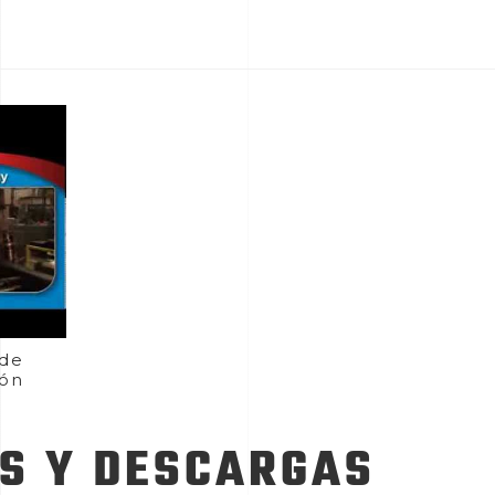
 de
ión
S Y DESCARGAS