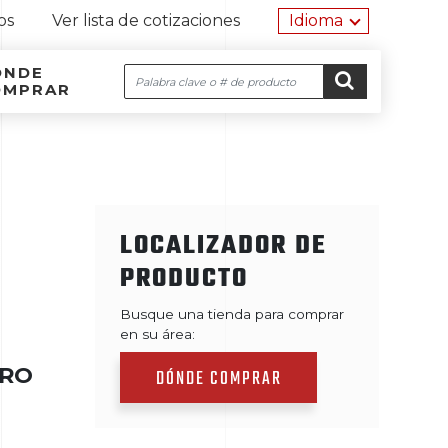
Herramien
os
Ver lista de cotizaciones
Idioma
ÓNDE
Buscar
OMPRAR
Navegación por el sitio
Ir al contenido
IR
LOCALIZADOR DE
PRODUCTO
Busque una tienda para comprar
en su área:
ERO
DÓNDE COMPRAR