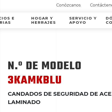
Conózcanos
Contácten
ca Latina
IOS E
HOGAR Y
SERVICIO Y
D
RIAS
HERRAJES
APOYO
C
N.º DE MODELO
3KAMKBLU
CANDADOS DE SEGURIDAD DE AC
LAMINADO