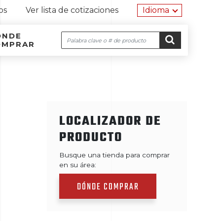
Herramien
os
Ver lista de cotizaciones
Idioma
ÓNDE
Buscar
OMPRAR
Navegación por el sitio
Ir al contenido
IR
LOCALIZADOR DE
PRODUCTO
Busque una tienda para comprar
en su área:
DÓNDE COMPRAR