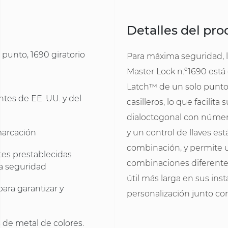
Detalles del pr
 punto, 1690 giratorio
Para máxima seguridad, 
Master Lock n.º1690 está
Latch™ de un solo punto 
ntes de EE. UU. y del
casilleros, lo que facilit
dialoctogonal con númer
y un control de llaves est
marcación
combinación, y permite u
tes prestablecidas
combinaciones diferentes
a seguridad
útil más larga en sus ins
para garantizar y
personalización junto 
 de metal de colores.