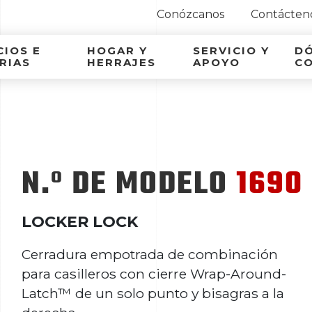
Conózcanos
Contácten
ca Latina
IOS E
HOGAR Y
SERVICIO Y
D
RIAS
HERRAJES
APOYO
C
N.º DE MODELO
1690
LOCKER LOCK
Cerradura empotrada de combinación
para casilleros con cierre Wrap-Around-
Latch™ de un solo punto y bisagras a la