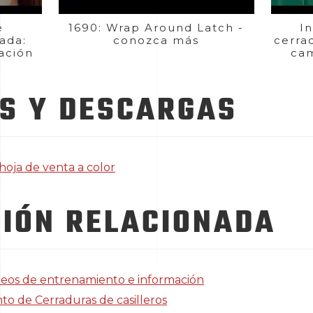
e
1690: Wrap Around Latch -
I
ada:
conozca más
cerra
ación
cam
S Y DESCARGAS
hoja de venta a color
IÓN RELACIONADA
ideos de entrenamiento e información
to de Cerraduras de casilleros