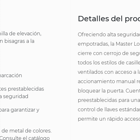
Detalles del pr
lla de elevación,
Ofreciendo alta segurid
n bisagras a la
empotradas, la Master L
cierre con cerrojo de seg
todos los estilos de casill
ventilados con acceso a l
marcación
accionamiento manual requ
tes prestablecidas
bloquear la puerta. Cuen
a seguridad
preestablecidas para una 
control de llaves estánda
para garantizar y
permite un rápido acceso
 de metal de colores.
. Consulte el catálogo