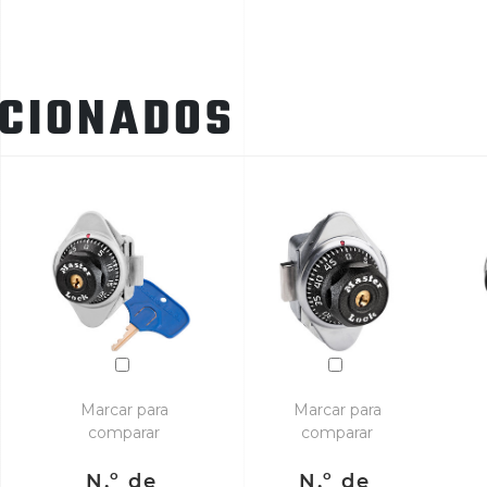
ACIONADOS
Marcar para
Marcar para
comparar
comparar
N.º de
N.º de