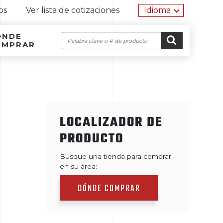
Herramien
os
Ver lista de cotizaciones
Idioma
ÓNDE
Buscar
OMPRAR
Navegación por el sitio
Ir al contenido
IR
LOCALIZADOR DE
PRODUCTO
Busque una tienda para comprar
en su área:
DÓNDE COMPRAR