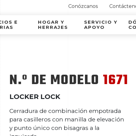
Conózcanos
Contácten
ca Latina
IOS E
HOGAR Y
SERVICIO Y
D
RIAS
HERRAJES
APOYO
C
N.º DE MODELO
1671
LOCKER LOCK
Cerradura de combinación empotrada
para casilleros con manilla de elevación
y punto único con bisagras a la