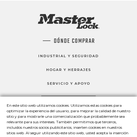
DÓNDE COMPRAR
INDUSTRIAL Y SEGURIDAD
HOGAR Y HERRAJES
SERVICIO Y APOYO
En este sitio web utilizamos cookies. Utilizamos estas cookies para
HABLEMOS
optimizar la experiencia del usuario, para mejorar la calidad de nuestro
sitio y para mostrarle una comercialización que probablemente sea
Master Lock en Facebook
Master Lock en LinkedIn
Master Lock en Twitter
Master Lock en Yo
relevante para sus intereses. También permitimos que terceros,
incluidos nuestros socios publicitarios, inserten cookies en nuestros
sitios web. Al seguir utilizando este sitio web, usted acepta la inserción