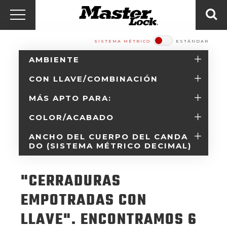
Master Lock Amér
Ir al contenido
Menú
Bus
SISTEMA MÉTRICO
ESTÁNDAR​​​​​​​
AMBIENTE
CON LLAVE/COMBINACIÓN
MÁS APTO PARA:
COLOR/ACABADO
ANCHO DEL CUERPO DEL CANDA
DO (SISTEMA MÉTRICO DECIMAL)
"CERRADURAS
EMPOTRADAS CON
LLAVE". ENCONTRAMOS 6