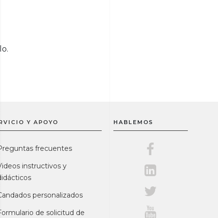
lo.
RVICIO Y APOYO
HABLEMOS
Master Lock en F
Preguntas frecuentes
Videos instructivos y
Master Lock en L
didácticos
Master Lock en Tw
Candados personalizados
Master Lock en Y
Formulario de solicitud de