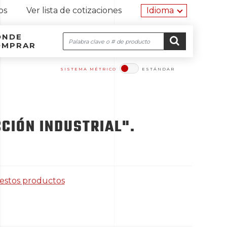
Herramien
os
Ver lista de cotizaciones
Idioma
ÓNDE
Buscar
OMPRAR
Navegación por el sitio
Ir al contenido
IR
SISTEMA MÉTRICO
ESTÁNDAR​​​​​​​
CIÓN INDUSTRIAL".
 estos productos