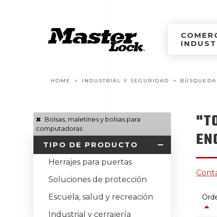
Master Lock Améri
Ir al contenido
COMERC
INDUST
Navegación estructural
HOME
INDUSTRIAL Y SEGURIDAD
BÚSQUEDA
"T
Bolsas, maletines y bolsas para
computadoras
EN
TIPO DE PRODUCTO
Herrajes para puertas
Conta
Soluciones de protección
Escuela, salud y recreación
Orde
Industrial y cerrajería