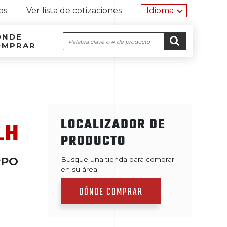
Herramien
os
Ver lista de cotizaciones
Idioma
ÓNDE
Buscar
OMPRAR
Navegación por el sitio
Ir al contenido
IR
LOCALIZADOR DE
LH
PRODUCTO
RPO
Busque una tienda para comprar
en su área:
DÓNDE COMPRAR