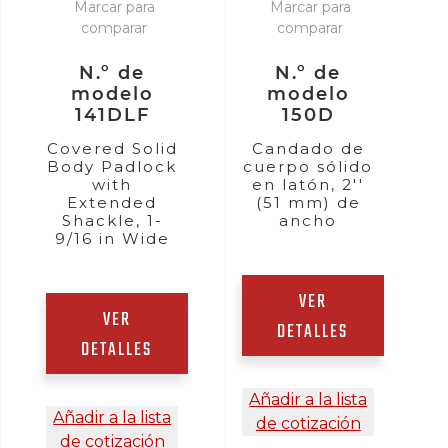
Marcar para
Marcar para
comparar
comparar
N.º de
N.º de
modelo
modelo
141DLF
150D
Covered Solid
Candado de
Body Padlock
cuerpo sólido
with
en latón, 2''
Extended
(51 mm) de
Shackle, 1-
ancho
9/16 in Wide
VER
VER
DETALLES
DETALLES
Añadir a la lista
Añadir a la lista
de cotización
de cotización