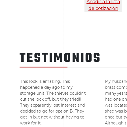
Añadir a la lista
de cotización
TESTIMONIOS
This lock is amazing. This
My husband
happened a day ago to my
brass comb
storage unit. The thieves couldn’t
many years
cut the lock off, but they tried!!
had one on
They apparently lost interest and
was located
decided to go for option B. They
shed was b
got in but not without having to
once but t
work for it.
Although t