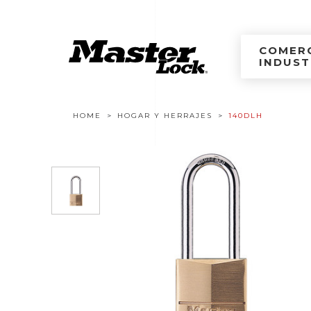
Master Lock Améri
Ir al contenido
COMERC
INDUST
Navegación estructural
HOME
HOGAR Y HERRAJES
140DLH