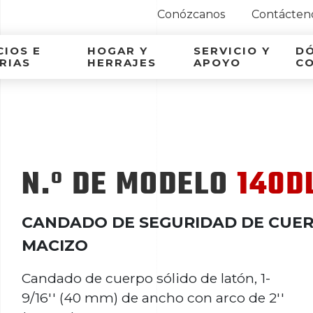
Conózcanos
Contácten
ca Latina
IOS E
HOGAR Y
SERVICIO Y
D
RIAS
HERRAJES
APOYO
C
N.º DE MODELO
140D
CANDADO DE SEGURIDAD DE CUE
MACIZO
Candado de cuerpo sólido de latón, 1-
9/16'' (40 mm) de ancho con arco de 2''