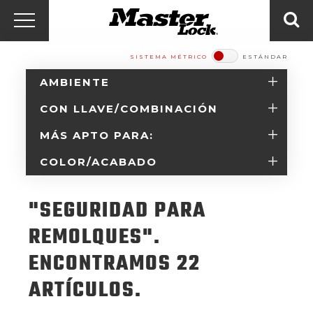
Master Lock Amér
Ir al contenido
Menú
Bus
SISTEMA MÉTRICO
ESTÁNDAR​​​​​​​
AMBIENTE
CON LLAVE/COMBINACIÓN
MÁS APTO PARA:
COLOR/ACABADO
"SEGURIDAD PARA
REMOLQUES".
ENCONTRAMOS 22
ARTÍCULOS.