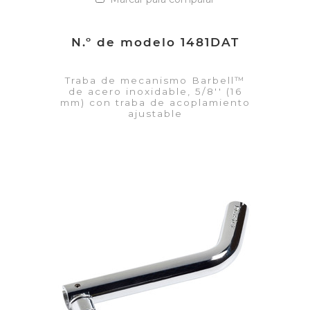
N.º de modelo 1481DAT
Traba de mecanismo Barbell™
de acero inoxidable, 5/8'' (16
mm) con traba de acoplamiento
ajustable
VER DETALLES
Añadir a la lista de cotización