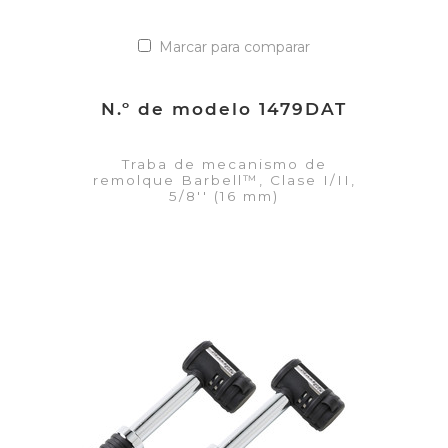
Marcar para comparar
N.º de modelo 1479DAT
Traba de mecanismo de
remolque Barbell™, Clase I/II,
5/8'' (16 mm)
VER DETALLES
Añadir a la lista de cotización