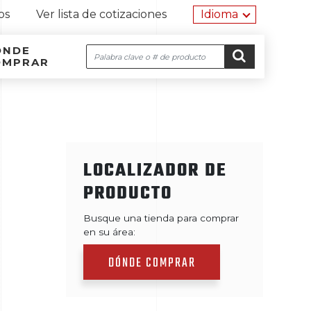
Herramien
os
Ver lista de cotizaciones
Idioma
ÓNDE
Buscar
OMPRAR
Navegación por el sitio
Ir al contenido
IR
LOCALIZADOR DE
PRODUCTO
Busque una tienda para comprar
en su área:
DÓNDE COMPRAR