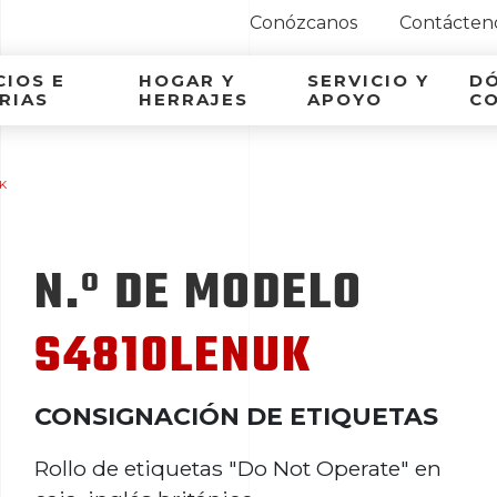
Conózcanos
Contácten
ca Latina
IOS E
HOGAR Y
SERVICIO Y
D
RIAS
HERRAJES
APOYO
C
K
N.º DE MODELO
S4810LENUK
CONSIGNACIÓN DE ETIQUETAS
Rollo de etiquetas "Do Not Operate" en