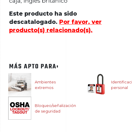
caja, inglés británico
Este producto ha sido
descatalogado.
Por favor, ver
producto(s) relacionado(s).
MÁS APTO PARA:
Ambientes
Identificac
extremos
personal
Bloqueo/señalización
de seguridad