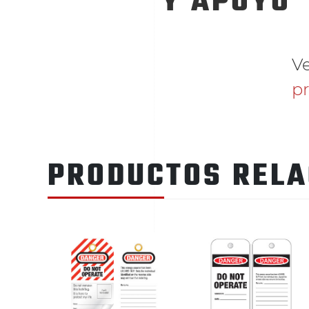
Y APOYO
V
p
PRODUCTOS REL