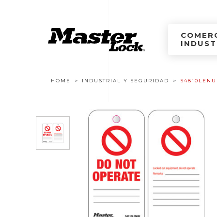
Master Lock Améri
Ir al contenido
COMERC
INDUST
Navegación estructural
HOME
INDUSTRIAL Y SEGURIDAD
S4810LENU