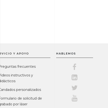
RVICIO Y APOYO
HABLEMOS
Master Lock en F
Preguntas frecuentes
Videos instructivos y
Master Lock en L
didácticos
Master Lock en Tw
Candados personalizados
Master Lock en Y
Formulario de solicitud de
grabado por láser