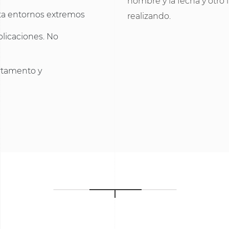
nombre y la fecha y otro 
rta entornos extremos
realizando.
plicaciones. No
rtamento y