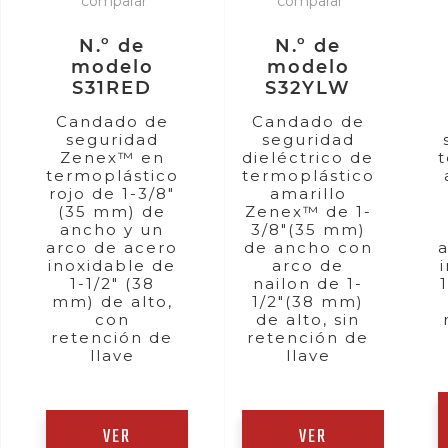
comparar
comparar
N.º de
N.º de
modelo
modelo
S31RED
S32YLW
Candado de
Candado de
seguridad
seguridad
Zenex™ en
dieléctrico de
termoplástico
termoplástico
rojo de 1-3/8"
amarillo
(35 mm) de
Zenex™ de 1-
ancho y un
3/8"(35 mm)
arco de acero
de ancho con
inoxidable de
arco de
1-1/2" (38
nailon de 1-
mm) de alto,
1/2"(38 mm)
con
de alto, sin
retención de
retención de
llave
llave
VER
VER