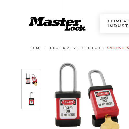
Master Lock Améri
Ir al contenido
COMERC
INDUST
Navegación estructural
HOME
INDUSTRIAL Y SEGURIDAD
S30COVER