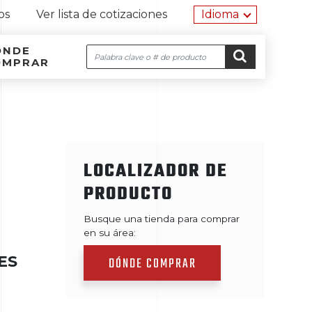
Herramien
os
Ver lista de cotizaciones
Idioma
ÓNDE
Buscar
OMPRAR
Navegación por el sitio
Ir al contenido
IR
LOCALIZADOR DE
PRODUCTO
Busque una tienda para comprar
en su área:
ES
DÓNDE COMPRAR