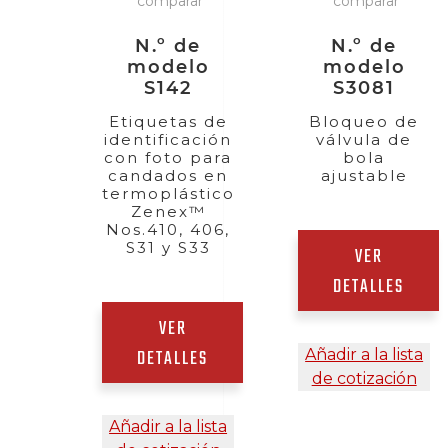
comparar
comparar
N.º de
N.º de
modelo
modelo
S142
S3081
Etiquetas de
Bloqueo de
identificación
válvula de
con foto para
bola
candados en
ajustable
termoplástico
Zenex™
Nos.410, 406,
S31 y S33
VER
DETALLES
VER
DETALLES
Añadir a la lista
de cotización
Añadir a la lista