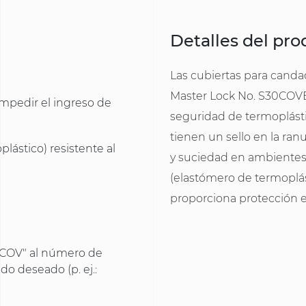
Detalles del pr
Las cubiertas para cand
Master Lock No. S30COVE
 impedir el ingreso de
seguridad de termoplásti
tienen un sello en la ran
ástico) resistente al
y suciedad en ambientes
(elastómero de termoplásti
proporciona protección 
"COV" al número de
do deseado (p. ej.: