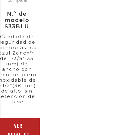
comparar
N.º de
modelo
S33BLU
Candado de
seguridad de
termoplástico
azul Zenex™
de 1-3/8"(35
mm) de
ancho con
arco de acero
inoxidable de
1-1/2"(38 mm)
de alto, sin
retención de
llave
VER