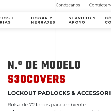
Conózcanos
Contácten
ca Latina
IOS E
HOGAR Y
SERVICIO Y
D
RIAS
HERRAJES
APOYO
C
S
N.º DE MODELO
S30COVERS
LOCKOUT PADLOCKS & ACCESSORI
Bolsa de 72 forros para ambiente