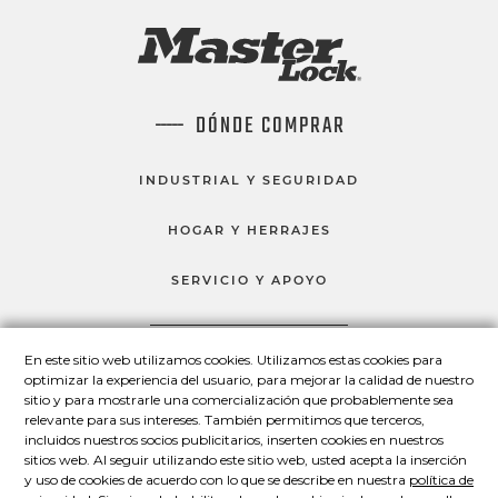
DÓNDE COMPRAR
INDUSTRIAL Y SEGURIDAD
HOGAR Y HERRAJES
SERVICIO Y APOYO
En este sitio web utilizamos cookies. Utilizamos estas cookies para
HABLEMOS
optimizar la experiencia del usuario, para mejorar la calidad de nuestro
sitio y para mostrarle una comercialización que probablemente sea
Master Lock en Facebook
Master Lock en LinkedIn
Master Lock en Twitter
Master Lock en Yo
relevante para sus intereses. También permitimos que terceros,
incluidos nuestros socios publicitarios, inserten cookies en nuestros
sitios web. Al seguir utilizando este sitio web, usted acepta la inserción
y uso de cookies de acuerdo con lo que se describe en nuestra
política de
© 2026 Master Lock Company LLC.