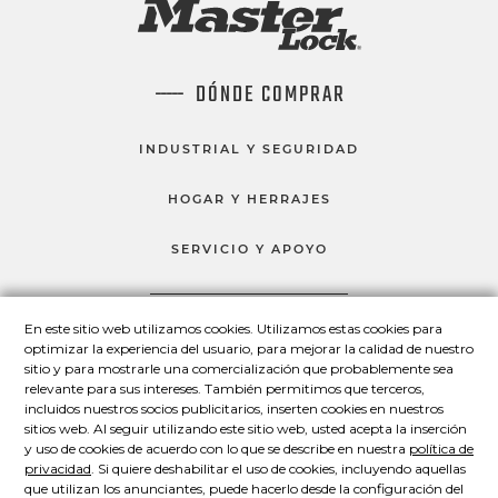
DÓNDE COMPRAR
INDUSTRIAL Y SEGURIDAD
HOGAR Y HERRAJES
SERVICIO Y APOYO
En este sitio web utilizamos cookies. Utilizamos estas cookies para
HABLEMOS
optimizar la experiencia del usuario, para mejorar la calidad de nuestro
sitio y para mostrarle una comercialización que probablemente sea
Master Lock en Facebook
Master Lock en LinkedIn
Master Lock en Twitter
Master Lock en Yo
relevante para sus intereses. También permitimos que terceros,
incluidos nuestros socios publicitarios, inserten cookies en nuestros
sitios web. Al seguir utilizando este sitio web, usted acepta la inserción
y uso de cookies de acuerdo con lo que se describe en nuestra
política de
© 2026 Master Lock Company LLC.
privacidad
. Si quiere deshabilitar el uso de cookies, incluyendo aquellas
que utilizan los anunciantes, puede hacerlo desde la configuración del