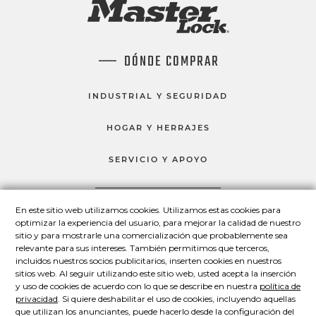
DÓNDE COMPRAR
INDUSTRIAL Y SEGURIDAD
HOGAR Y HERRAJES
SERVICIO Y APOYO
En este sitio web utilizamos cookies. Utilizamos estas cookies para
HABLEMOS
optimizar la experiencia del usuario, para mejorar la calidad de nuestro
sitio y para mostrarle una comercialización que probablemente sea
Master Lock en Facebook
Master Lock en LinkedIn
Master Lock en Twitter
Master Lock en Yo
relevante para sus intereses. También permitimos que terceros,
incluidos nuestros socios publicitarios, inserten cookies en nuestros
sitios web. Al seguir utilizando este sitio web, usted acepta la inserción
y uso de cookies de acuerdo con lo que se describe en nuestra
política de
© 2026 Master Lock Company LLC.
privacidad
. Si quiere deshabilitar el uso de cookies, incluyendo aquellas
que utilizan los anunciantes, puede hacerlo desde la configuración del