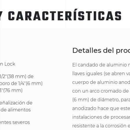
Y CARACTERÍSTICAS
Detalles del pr
n Lock
El candado de aluminio
llaves iguales (se abren 
1/2"(38 mm) de
cuerpo de aluminio anod
boro de 1/4"(6 mm)
 3"(76 mm)
con un arco cromado de a
(6 mm) de diámetro, para 
eñalización de
anodizado hace que este
 de alimentos
instalaciones de procesa
entes severos
resistente a la corrosión