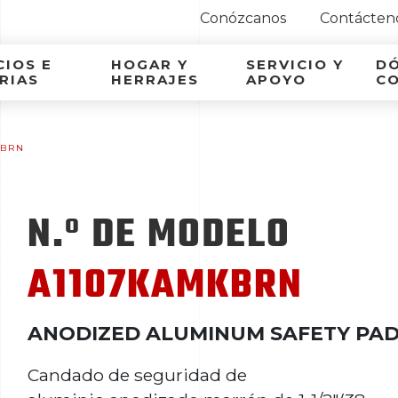
Conózcanos
Contácten
ca Latina
IOS E
HOGAR Y
SERVICIO Y
D
RIAS
HERRAJES
APOYO
C
KBRN
N.º DE MODELO
A1107KAMKBRN
ANODIZED ALUMINUM SAFETY PA
Candado de seguridad de