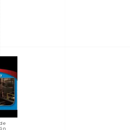
 de
ión