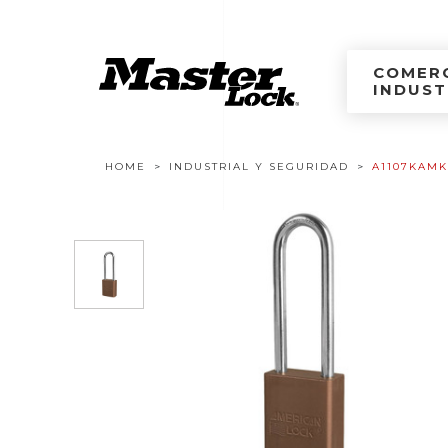
Master Lock Améri
Ir al contenido
COMERC
INDUST
Navegación estructural
HOME
INDUSTRIAL Y SEGURIDAD
A1107KAM