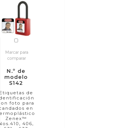
Marcar para
comparar
N.º de
modelo
S142
Etiquetas de
identificación
con foto para
candados en
termoplástico
Zenex™
Nos.410, 406,