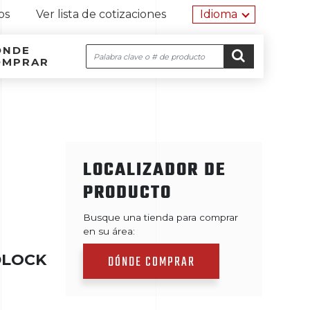
Herramien
os
Ver lista de cotizaciones
Idioma
ÓNDE
Buscar
OMPRAR
Navegación por el sitio
Ir al contenido
IR
LOCALIZADOR DE
PRODUCTO
Busque una tienda para comprar
en su área:
DLOCK
DÓNDE COMPRAR