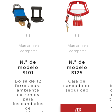
Marcar para
Marcar para
comparar
comparar
N.º de
N.º de
modelo
modelo
S101
S125
Bolsa de 12
Caja de
forros para
candado de
ambiente
seguridad
extremos
para
los candados
de
VER