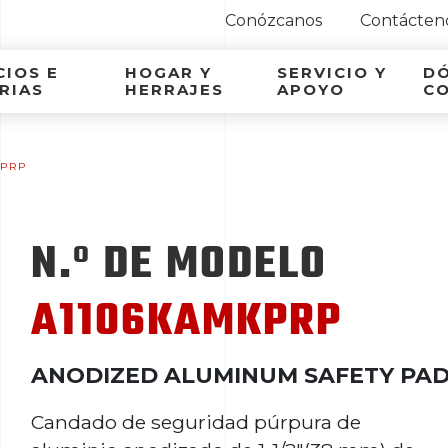
Conózcanos
Contácten
ca Latina
IOS E
HOGAR Y
SERVICIO Y
D
RIAS
HERRAJES
APOYO
C
KPRP
N.º DE MODELO
A1106KAMKPRP
ANODIZED ALUMINUM SAFETY PA
Candado de seguridad púrpura de