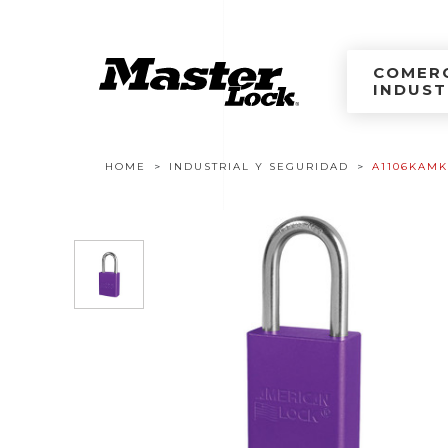
Master Lock Améri
Ir al contenido
COMERC
INDUST
Navegación estructural
HOME
INDUSTRIAL Y SEGURIDAD
A1106KAM