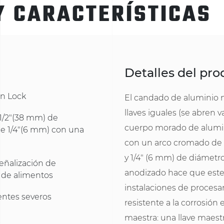
Y CARACTERÍSTICAS
Detalles del pr
n Lock
El candado de aluminio 
llaves iguales (se abren 
1/2"(38 mm) de
cuerpo morado de alumin
de 1/4"(6 mm) con una
con un arco cromado de a
y 1/4" (6 mm) de diámetro
eñalización de
anodizado hace que este
 de alimentos
instalaciones de procesa
entes severos
resistente a la corrosión
maestra: una llave maest