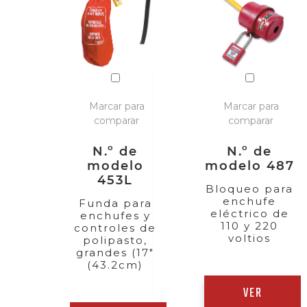
Marcar para
Marcar para
comparar
comparar
N.º de
N.º de
modelo
modelo 487
453L
Bloqueo para
enchufe
Funda para
eléctrico de
enchufes y
110 y 220
controles de
voltios
polipasto,
grandes (17"
(43.2cm)
VER