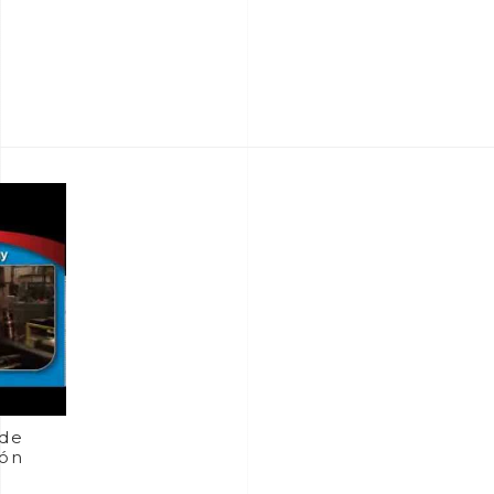
 de
ión