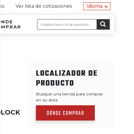
Herramien
os
Ver lista de cotizaciones
Idioma
ÓNDE
Buscar
OMPRAR
Navegación por el sitio
Ir al contenido
IR
LOCALIZADOR DE
PRODUCTO
Busque una tienda para comprar
en su área:
DLOCK
DÓNDE COMPRAR