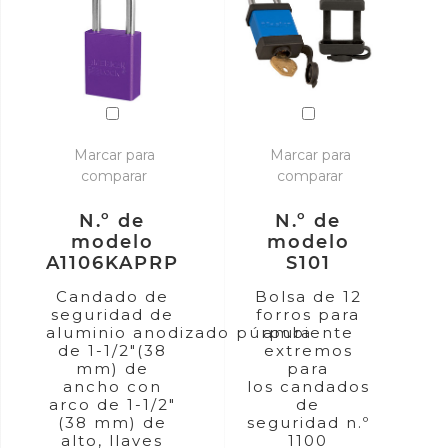
Marcar para
Marcar para
comparar
comparar
N.º de
N.º de
modelo
modelo
A1106KAPRP
S101
Candado de
Bolsa de 12
seguridad de
forros para
aluminio anodizado púrpura
ambiente
de 1-1/2"(38
extremos
mm) de
para
ancho con
los candados
arco de 1-1/2"
de
(38 mm) de
seguridad n.º
alto, llaves
1100