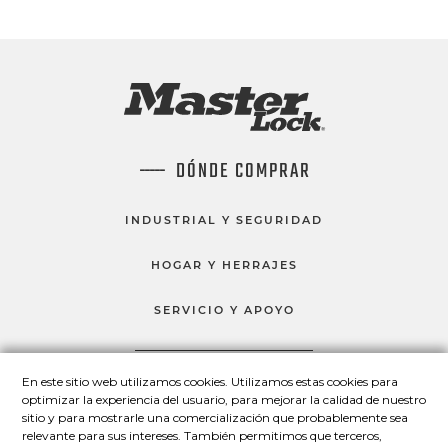
DÓNDE COMPRAR
INDUSTRIAL Y SEGURIDAD
HOGAR Y HERRAJES
SERVICIO Y APOYO
En este sitio web utilizamos cookies. Utilizamos estas cookies para
HABLEMOS
optimizar la experiencia del usuario, para mejorar la calidad de nuestro
sitio y para mostrarle una comercialización que probablemente sea
Master Lock en Facebook
Master Lock en LinkedIn
Master Lock en Twitter
Master Lock en Yo
relevante para sus intereses. También permitimos que terceros,