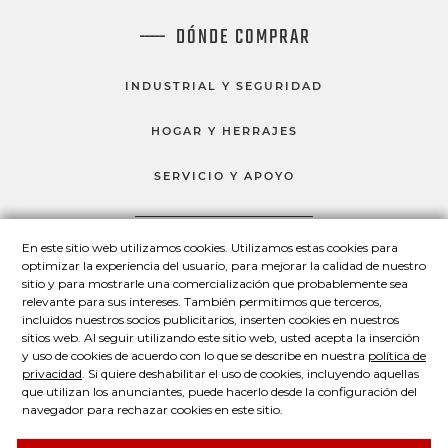
DÓNDE COMPRAR
INDUSTRIAL Y SEGURIDAD
HOGAR Y HERRAJES
SERVICIO Y APOYO
En este sitio web utilizamos cookies. Utilizamos estas cookies para
HABLEMOS
optimizar la experiencia del usuario, para mejorar la calidad de nuestro
sitio y para mostrarle una comercialización que probablemente sea
Master Lock en Facebook
Master Lock en LinkedIn
Master Lock en Twitter
Master Lock en Yo
relevante para sus intereses. También permitimos que terceros,
incluidos nuestros socios publicitarios, inserten cookies en nuestros
sitios web. Al seguir utilizando este sitio web, usted acepta la inserción
y uso de cookies de acuerdo con lo que se describe en nuestra
política de
© 2026 Master Lock Company LLC.
privacidad
. Si quiere deshabilitar el uso de cookies, incluyendo aquellas
que utilizan los anunciantes, puede hacerlo desde la configuración del
Contáctenos
Conózcanos
Política de privacidad
navegador para rechazar cookies en este sitio.
Declaración legal
Acerca de nuestros avisos