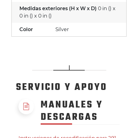
Medidas exteriores (H x W x D)
0 in () x
0 in () x 0 in ()
Color
Silver
SERVICIO
Y APOYO
MANUALES Y
DESCARGAS