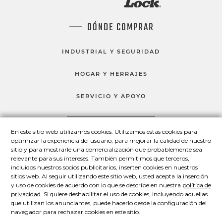
DÓNDE COMPRAR
INDUSTRIAL Y SEGURIDAD
HOGAR Y HERRAJES
SERVICIO Y APOYO
En este sitio web utilizamos cookies. Utilizamos estas cookies para
HABLEMOS
optimizar la experiencia del usuario, para mejorar la calidad de nuestro
sitio y para mostrarle una comercialización que probablemente sea
Master Lock en Facebook
Master Lock en LinkedIn
Master Lock en Twitter
Master Lock en Yo
relevante para sus intereses. También permitimos que terceros,
incluidos nuestros socios publicitarios, inserten cookies en nuestros
sitios web. Al seguir utilizando este sitio web, usted acepta la inserción
y uso de cookies de acuerdo con lo que se describe en nuestra
política de
© 2026 Master Lock Company LLC.
privacidad
. Si quiere deshabilitar el uso de cookies, incluyendo aquellas
que utilizan los anunciantes, puede hacerlo desde la configuración del
Contáctenos
Conózcanos
Política de privacidad
navegador para rechazar cookies en este sitio.