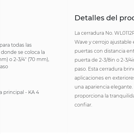
Detalles del pr
La cerradura No. WL0112P
Wave y cerrojo ajustable 
 para todas las
puertas con distancia entr
o donde se coloca la
 mm) o 2-3/4" (70 mm),
puerta de 2-3/8in o 2-3/
paso
paso. Esta cerradura br
aplicaciones en exterior
una apariencia elegante. 
a principal - KA 4
proporciona la tranquil
confiar.