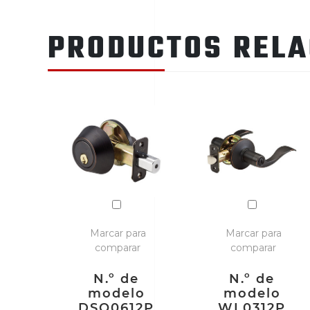
PRODUCTOS REL
Marcar para
Marcar para
comparar
comparar
N.º de
N.º de
modelo
modelo
DSO0612P
WL0312P