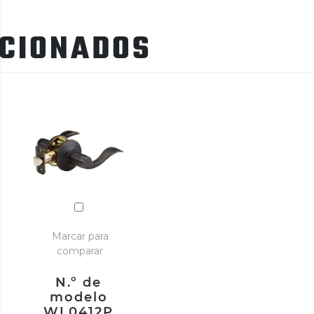
ACIONADOS
Marcar para
comparar
N.º de
modelo
WL0412P