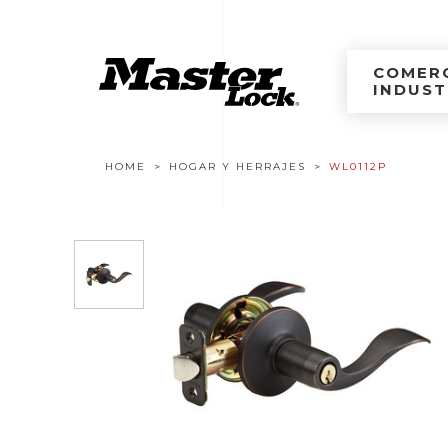
Master Lock Améri
Ir al contenido
COMERC
INDUST
Navegación estructural
HOME
HOGAR Y HERRAJES
WL0112P