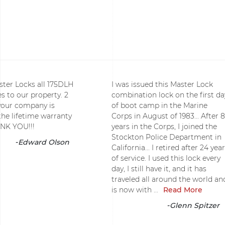
ster Locks all 175DLH
I was issued this Master Lock
s to our property. 2
combination lock on the first da
 your company is
of boot camp in the Marine
the lifetime warranty
Corps in August of 1983... After 8
NK YOU!!!
years in the Corps, I joined the
Stockton Police Department in
-
Edward Olson
California... I retired after 24 yea
of service. I used this lock every
day, I still have it, and it has
traveled all around the world an
is now with ...
Read More
-
Glenn Spitzer