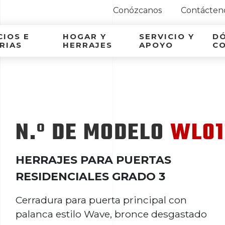
Conózcanos
Contácten
ca Latina
IOS E
HOGAR Y
SERVICIO Y
D
RIAS
HERRAJES
APOYO
C
N.º DE MODELO
WL01
HERRAJES PARA PUERTAS
RESIDENCIALES GRADO 3
Cerradura para puerta principal con
palanca estilo Wave, bronce desgastado