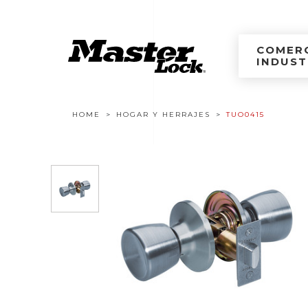
Master Lock Améri
Ir al contenido
COMERC
INDUST
Navegación estructural
HOME
HOGAR Y HERRAJES
TUO0415