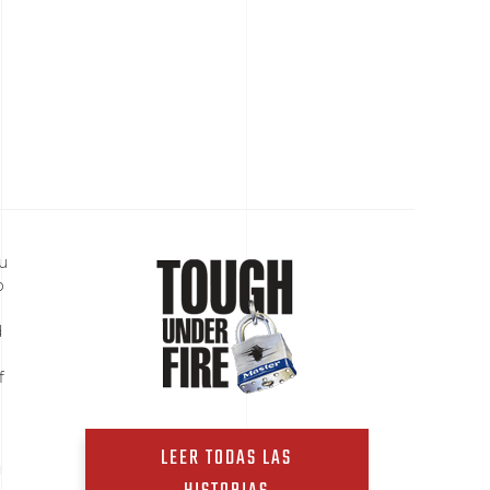
u
o
d
f
LEER TODAS LAS
g