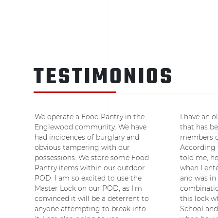
TESTIMONIOS
We operate a Food Pantry in the
I have an 
Englewood community. We have
that has b
had incidences of burglary and
members of
obvious tampering with our
According 
possessions. We store some Food
told me, h
Pantry items within our outdoor
when I ent
POD. I am so excited to use the
and was in
Master Lock on our POD, as I'm
combinati
convinced it will be a deterrent to
this lock w
anyone attempting to break into
School and