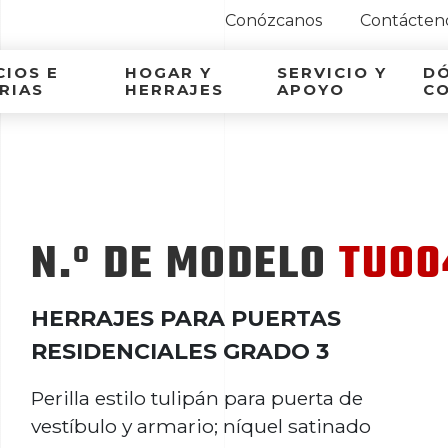
Conózcanos
Contácten
ca Latina
IOS E
HOGAR Y
SERVICIO Y
D
RIAS
HERRAJES
APOYO
C
N.º DE MODELO
TUO0
HERRAJES PARA PUERTAS
RESIDENCIALES GRADO 3
Perilla estilo tulipán para puerta de
vestíbulo y armario; níquel satinado