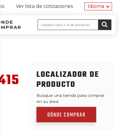
Herramien
os
Ver lista de cotizaciones
Idioma
ÓNDE
Buscar
OMPRAR
Navegación por el sitio
Ir al contenido
IR
LOCALIZADOR DE
415
PRODUCTO
Busque una tienda para comprar
en su área:
DÓNDE COMPRAR