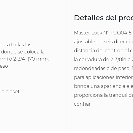
Detalles del pr
Master Lock N° TUO0415 ti
ajustable en seis direcci
 para todas las
distancia del centro del c
o donde se coloca la
 mm) o 2-3/4" (70 mm),
la cerradura de 2-3/8in o
paso
redondeadas o de paso. E
para aplicaciones interio
brinda una apariencia ele
o o clóset
proporciona la tranquil
confiar.