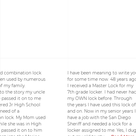
old combination lock
I have been meaning to write yo
een used by numerous
for some time now. 48 years ag
 my family.
I received a Master Lock for my
to the story my uncle
7th grade locker. I had never ha
e passed it on to me
my OWN lock before. Through
ered Jr High School
the years I have used this lock of
 need of a
and on. Now in my senior years I
on lock. My Mom used
have a job with the San Diego
hile she was in High
Sheriff and needed a lock for a
 passed it on to him
locker assigned to me. Yes, I du