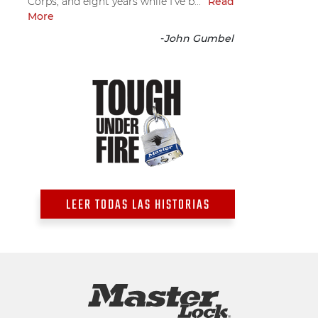
Corps, and eight years while I've b...
Read
More
-
John Gumbel
LEER TODAS LAS HISTORIAS