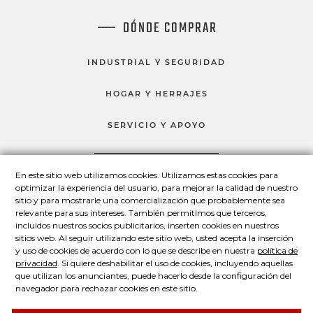
DÓNDE COMPRAR
INDUSTRIAL Y SEGURIDAD
HOGAR Y HERRAJES
SERVICIO Y APOYO
En este sitio web utilizamos cookies. Utilizamos estas cookies para
HABLEMOS
optimizar la experiencia del usuario, para mejorar la calidad de nuestro
sitio y para mostrarle una comercialización que probablemente sea
Master Lock en Facebook
Master Lock en LinkedIn
Master Lock en Twitter
Master Lock en Yo
relevante para sus intereses. También permitimos que terceros,
incluidos nuestros socios publicitarios, inserten cookies en nuestros
sitios web. Al seguir utilizando este sitio web, usted acepta la inserción
y uso de cookies de acuerdo con lo que se describe en nuestra
política de
© 2026 Master Lock Company LLC.
privacidad
. Si quiere deshabilitar el uso de cookies, incluyendo aquellas
que utilizan los anunciantes, puede hacerlo desde la configuración del
Contáctenos
Conózcanos
Política de privacidad
navegador para rechazar cookies en este sitio.
Declaración legal
Acerca de nuestros avisos