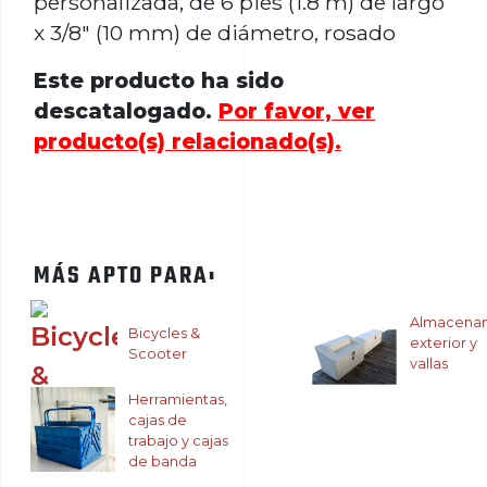
personalizada, de 6 pies (1.8 m) de largo
x 3/8" (10 mm) de diámetro, rosado
Este producto ha sido
descatalogado.
Por favor, ver
producto(s) relacionado(s).
MÁS APTO PARA:
Almacena
Bicycles &
exterior y
Scooter
vallas
Herramientas,
cajas de
trabajo y cajas
de banda