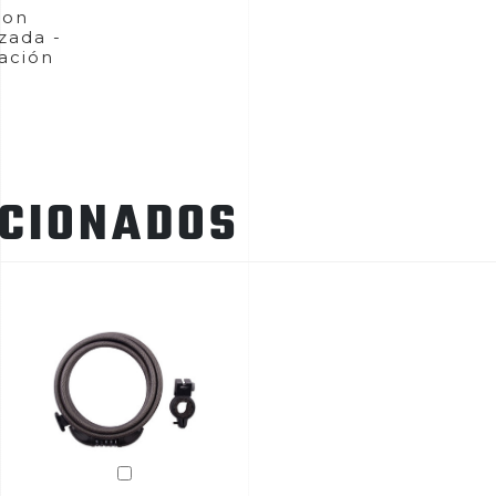
con
zada -
ación
ACIONADOS