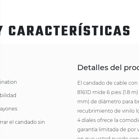
Y CARACTERÍSTICAS
Detalles del pr
ination
El candado de cable con 
8161D mide 6 pies (1.8 m)
bilidad
mm) de diámetro para brin
 rayones
recubrimiento de vinilo 
4 diales ofrece la comodi
rar el candado sin
garantía limitada de por
en que usted puede conf