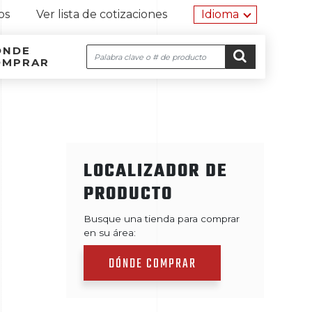
Herramien
os
Ver lista de cotizaciones
Idioma
ÓNDE
Buscar
OMPRAR
Navegación por el sitio
Ir al contenido
IR
LOCALIZADOR DE
PRODUCTO
Busque una tienda para comprar
en su área:
DÓNDE COMPRAR