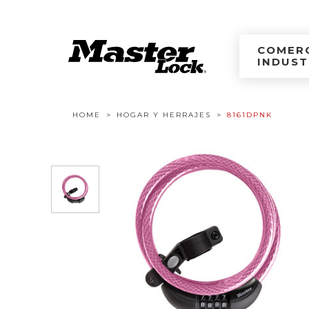
Master Lock Améri
Ir al contenido
COMERC
INDUST
Navegación estructural
HOME
HOGAR Y HERRAJES
8161DPNK