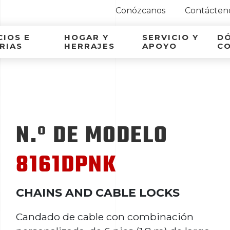
Conózcanos
Contácten
ca Latina
IOS E
HOGAR Y
SERVICIO Y
D
RIAS
HERRAJES
APOYO
C
N.º DE MODELO
8161DPNK
CHAINS AND CABLE LOCKS
Candado de cable con combinación