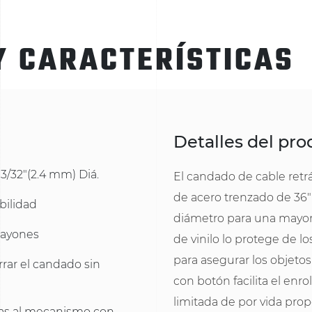
Y CARACTERÍSTICAS
Detalles del pr
 3/32"(2.4 mm) Diá.
El candado de cable retrá
de acero trenzado de 36"
bilidad
diámetro para una mayor r
 rayones
de vinilo lo protege de lo
para asegurar los objeto
rar el candado sin
con botón facilita el enr
limitada de por vida pro
cias al mecanismo con