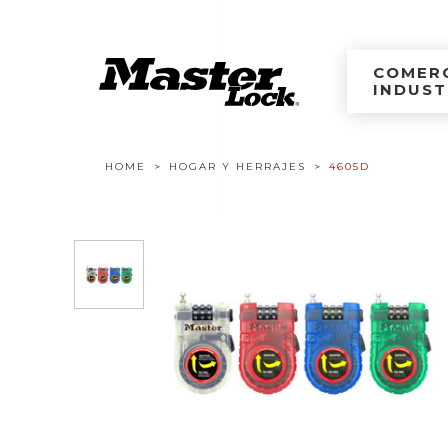
Master Lock Améri
Ir al contenido
COMERC
INDUST
Navegación estructural
HOME
HOGAR Y HERRAJES
4605D