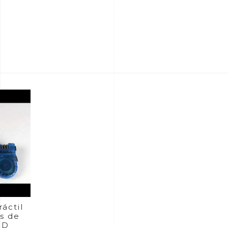
áctil
s de
5D