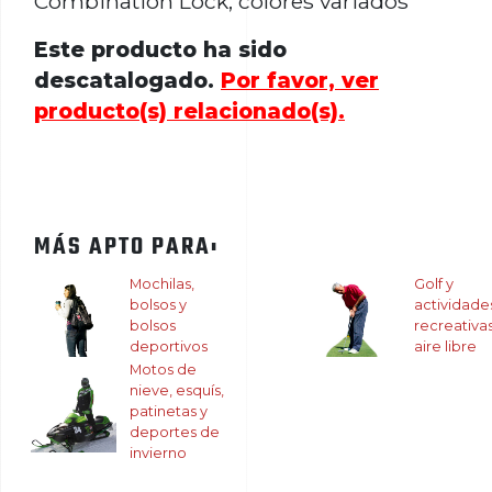
Combination Lock, colores variados
Este producto ha sido
descatalogado.
Por favor, ver
producto(s) relacionado(s).
MÁS APTO PARA:
Mochilas,
Golf y
bolsos y
actividade
bolsos
recreativas
deportivos
aire libre
Motos de
nieve, esquís,
patinetas y
deportes de
invierno