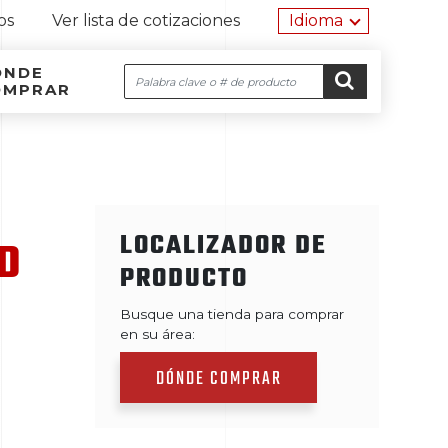
Herramien
os
Ver lista de cotizaciones
Idioma
ÓNDE
Buscar
OMPRAR
Navegación por el sitio
Ir al contenido
IR
LOCALIZADOR DE
D
PRODUCTO
Busque una tienda para comprar
en su área:
DÓNDE COMPRAR