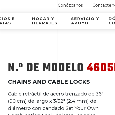
Conózcanos
Contácten
ca Latina
IOS E
HOGAR Y
SERVICIO Y
D
RIAS
HERRAJES
APOYO
C
N.º DE MODELO
4605
CHAINS AND CABLE LOCKS
Cable retráctil de acero trenzado de 36"
(90 cm) de largo x 3/32" (2.4 mm) de
diámetro con candado Set Your Own