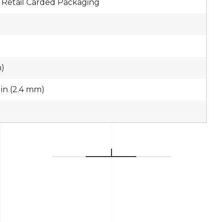
 Retail Carded Packaging
m)
 in (2.4 mm)