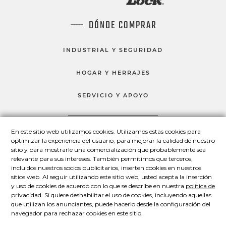
DÓNDE COMPRAR
INDUSTRIAL Y SEGURIDAD
HOGAR Y HERRAJES
SERVICIO Y APOYO
En este sitio web utilizamos cookies. Utilizamos estas cookies para
HABLEMOS
optimizar la experiencia del usuario, para mejorar la calidad de nuestro
sitio y para mostrarle una comercialización que probablemente sea
Master Lock en Facebook
Master Lock en LinkedIn
Master Lock en Twitter
Master Lock en Yo
relevante para sus intereses. También permitimos que terceros,
incluidos nuestros socios publicitarios, inserten cookies en nuestros
sitios web. Al seguir utilizando este sitio web, usted acepta la inserción
y uso de cookies de acuerdo con lo que se describe en nuestra
política de
© 2026 Master Lock Company LLC.
privacidad
. Si quiere deshabilitar el uso de cookies, incluyendo aquellas
que utilizan los anunciantes, puede hacerlo desde la configuración del
Contáctenos
Conózcanos
Política de privacidad
navegador para rechazar cookies en este sitio.